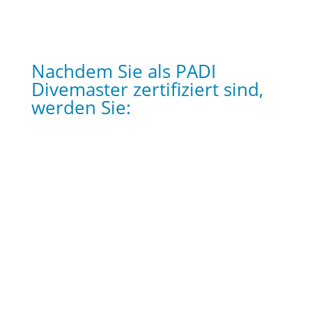
Nachdem Sie als PADI
Divemaster zertifiziert sind,
werden Sie:
Die Rolle und Eigenschaften des PADI Divemaster
beipflichten
Tauchaktivitäten beaufsichtigen und den
Tauchschülern helfen
Ihre Kompetenz zu Tauchsicherheit und
Risikomanagement entwickeln
Programme und spezielle Fähigkeiten durchführen
Ihr Geschäftssinn verbessern und Ihre Karriere
voranbringen