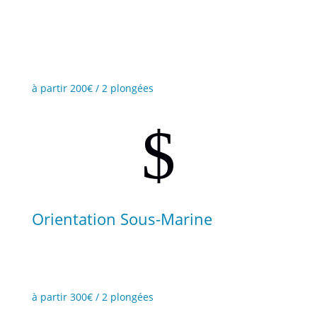
Un excellent contrôle de la flottabilité est ce qui
définit un plongeur qualifié.
à partir 200€ / 2 plongées
$
Orientation Sous-Marine
Soyez le plongeur que tout le monde veut suivre!
à partir 300€ / 2 plongées