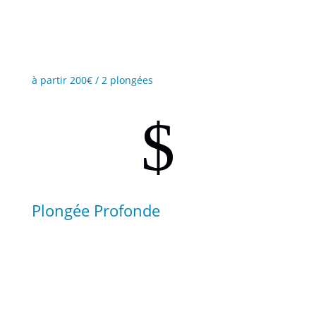
Développez vos connaissances sur tous types de
bateau de plongée.
à partir 200€ / 2 plongées
$
Plongée Profonde
Explorez des sites de plongée plus profonds en toute
confiance à des profondeurs allant jusqu’à 40
mètres.