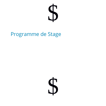
$
Programme de Stage
En fonction de votre niveau de plongée, devenez le
professionnel que vous avez toujours rêvé d’être. En
fonction de votre niveau de plongée, devenez le
professionnel que vous avez toujours.
$