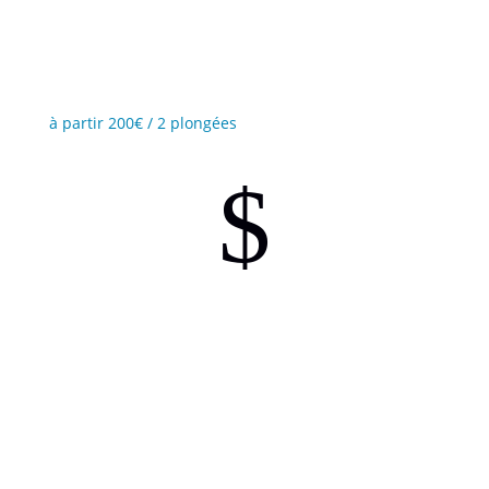
Ne manquez plus jamais un cliché de vos aventures
sous-marine!
à partir 200€ / 2 plongées
$