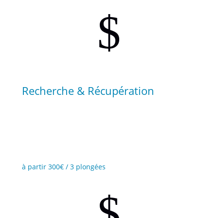
$
Recherche & Récupération
Récupérez des objets perdus, apprenez des
techniques de nage efficaces et utilisez un
parachute de relevage.
à partir 300€ / 3 plongées
$